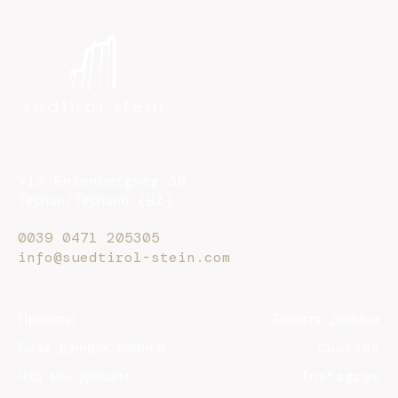
Via Enzenbergweg 38,
Терлан/Терлано (BZ)
0039 0471 205305
info@suedtirol-stein.com
Проекты
Защита данных
База данных камней
Cookies
Что мы делаем
Instagram