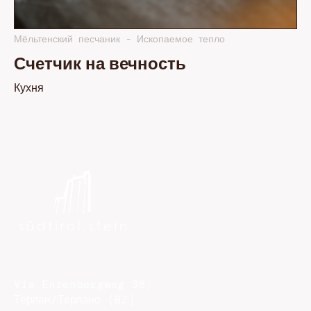
Мёльтенский песчаник - Ископаемое тепло
Счетчик на вечность
Кухня
Via Enzenbergweg 38,
Терлан/Терлано (BZ)