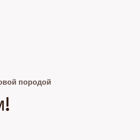
вовой породой
м!