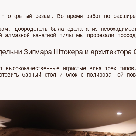
 - открытый сезам! Во время работ по расшире
зом, добродетель была сделана из необходимос
й алмазной канатной пилы мы прорезали прохо
одельни Зигмара Штокера и архитектора
т высококачественные игристые вина трех типов
отовить барный стол и блок с полированной пов