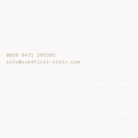
Via Enzenbergweg 38,
Терлан/Терлано (BZ)
0039 0471 205305
info@suedtirol-stein.com
Проекты
Защита данных
База данных камней
Cookies
Что мы делаем
Instagram
Stone.stories
LinkedIn
Команда
Связаться с