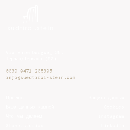
Via Enzenbergweg 38,
Терлан/Терлано (BZ)
0039 0471 205305
info@suedtirol-stein.com
Проекты
Защита данных
База данных камней
Cookies
Что мы делаем
Instagram
Stone.stories
LinkedIn